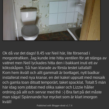
Ok då var det dags! 8.45 var Neil här, lite försenad i
morgontrafiken. Jag kunde inte hitta ventilen för att stänga av
vattnet men Neil lyckades hitta den i bakkant inuti ett av
köksskåpen. Så han klarade av första testet iallafall!
Kom hem ikväll och allt gammalt är borttaget, nytt badkar
installerat med nya kranar, en del kakel uppsatt med mosaik
och gamla toan ditsatt temporärt, taket spacklat. Totalt 5 män
här idag som jobbat med olika saker och Lizzie håller
ordning på allt och servar med thé :-) Bra fart på det måste
man säga! Spännande hur mycket som är klart imorgon
kväll!
Published with Blogger-droid v1.7.4