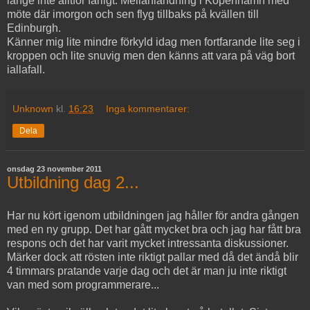
länge inte alltför farligt. Mellanlandning i Köpenhamn med
möte där imorgon och sen flyg tillbaks på kvällen till
Edinburgh.
Känner mig lite mindre förkyld idag men fortfarande lite seg i
kroppen och lite snuvig men den känns att vara på väg bort
iallafall.
Unknown
kl.
16:23
Inga kommentarer:
Dela
onsdag 23 november 2011
Utbildning dag 2...
Har nu kört igenom utbildningen jag håller för andra gången
med en ny grupp. Det har gått mycket bra och jag har fått bra
respons och det har varit mycket intressanta diskussioner.
Märker dock att rösten inte riktigt pallar med då det ändå blir
4 timmars pratande varje dag och det är man ju inte riktigt
van med som programmerare...