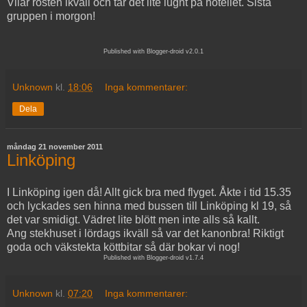
Vilar rösten ikväll och tar det lite lugnt på hotellet. Sista
gruppen i morgon!
Published with Blogger-droid v2.0.1
Unknown
kl.
18:06
Inga kommentarer:
Dela
måndag 21 november 2011
Linköping
I Linköping igen då! Allt gick bra med flyget. Åkte i tid 15.35
och lyckades sen hinna med bussen till Linköping kl 19, så
det var smidigt. Vädret lite blött men inte alls så kallt.
Ang stekhuset i lördags ikväll så var det kanonbra! Riktigt
goda och väkstekta köttbitar så där bokar vi nog!
Published with Blogger-droid v1.7.4
Unknown
kl.
07:20
Inga kommentarer: