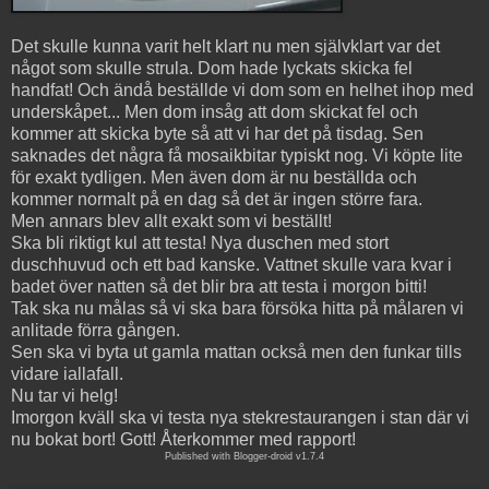
Det skulle kunna varit helt klart nu men självklart var det
något som skulle strula. Dom hade lyckats skicka fel
handfat! Och ändå beställde vi dom som en helhet ihop med
underskåpet... Men dom insåg att dom skickat fel och
kommer att skicka byte så att vi har det på tisdag. Sen
saknades det några få mosaikbitar typiskt nog. Vi köpte lite
för exakt tydligen. Men även dom är nu beställda och
kommer normalt på en dag så det är ingen större fara.
Men annars blev allt exakt som vi beställt!
Ska bli riktigt kul att testa! Nya duschen med stort
duschhuvud och ett bad kanske. Vattnet skulle vara kvar i
badet över natten så det blir bra att testa i morgon bitti!
Tak ska nu målas så vi ska bara försöka hitta på målaren vi
anlitade förra gången.
Sen ska vi byta ut gamla mattan också men den funkar tills
vidare iallafall.
Nu tar vi helg!
Imorgon kväll ska vi testa nya stekrestaurangen i stan där vi
nu bokat bort! Gott! Återkommer med rapport!
Published with Blogger-droid v1.7.4