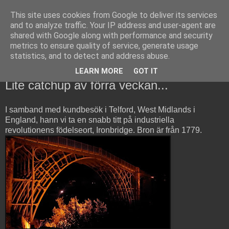
This site uses cookies from Google to deliver its services
Copsons bloggerier
and to analyze traffic. Your IP address and user-agent are
shared with Google along with performance and security
metrics to ensure quality of service, generate usage
Vad som händer och sker i copsons värld...
statistics, and to detect and address abuse.
LEARN MORE
GOT IT
söndag 24 november 2013
Lite catchup av förra veckan...
I samband med kundbesök i Telford, West Midlands i
England, hann vi ta en snabb titt på industriella
revolutionens födelseort, Ironbridge. Bron är från 1779.