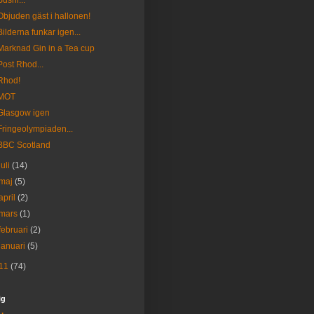
Sushi...
Objuden gäst i hallonen!
Bilderna funkar igen...
Marknad Gin in a Tea cup
Post Rhod...
Rhod!
MOT
Glasgow igen
Fringeolympiaden...
BBC Scotland
juli
(14)
maj
(5)
april
(2)
mars
(1)
februari
(2)
januari
(5)
11
(74)
ig