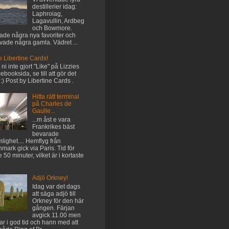
destillerier idag:
Laphroiag,
Lagavullin, Ardbeg
och Bowmore.
tade några nya favoriter och
vade några gamla. Vädret ...
e Libertine Cards!
l ni inte gjort "Like" på Lizzies
ebooksida, se till att gör det
 :) Post by Libertine Cards .
Hitta rätt terminal
på Charles de
Gaulle...
...m åst e vara
Frankrikes bäst
bevarade
lighet.... Hemflyg från
mark gick via Paris. Tid för
e 50 minuter, vilket är i kortaste
Adjö Orkney!
Idag var det dags
att säga adjö till
Orkney för den här
gången. Färjan
avgick 11.00 men
var i god tid och hann med att