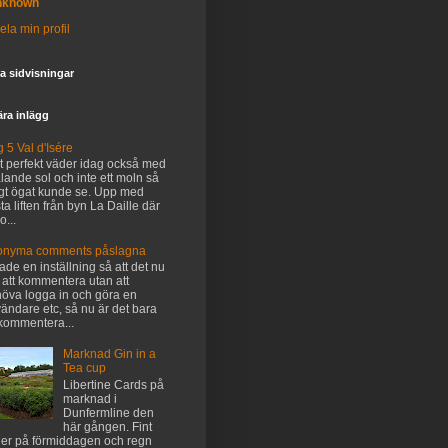
nknown
ela min profil
 sidvisningar
ra inlägg
 5 Val d'Isére
t perfekt väder idag också med
ålande sol och inte ett moln så
gt ögat kunde se. Upp med
sta liften från byn La Daille där
o...
onyma comments påslagna
tade en inställning så att det nu
 att kommentera utan att
öva logga in och göra en
ändare etc, så nu är det bara
 kommentera...
Marknad Gin in a
Tea cup
Libertine Cards på
marknad i
Dunfermline den
här gången. Fint
er på förmiddagen och regn