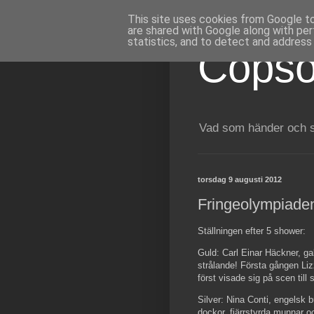
This site uses cookies from Google to 
are shared with Google along with per
statistics, and to detect and address
Copso
Vad som händer och sk
torsdag 9 augusti 2012
Fringeolympiaden
Ställningen efter 5 shower:
Guld: Carl Einar Häckner, g
strålande! Första gången Liz
först visade sig på scen till
Silver: Nina Conti, engelsk
dockor, fjärrstyrda munnar oc