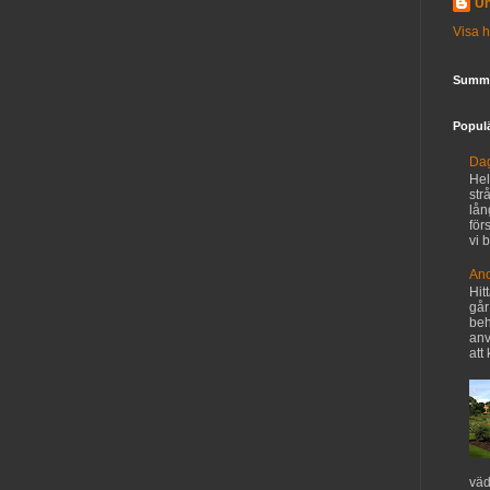
U
Visa h
Summa
Populä
Dag
Hel
str
lån
för
vi b
An
Hit
går
beh
anv
att
väd