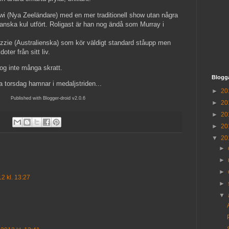
wi (Nya Zeeländare) med en mer traditionell show utan några
anska kul utfört. Roligast är han nog ändå som Murray i
zzie (Australienska) som kör väldigt standard ståupp men
oter från sitt liv.
g inte många skratt.
Blogg
a torsdag hamnar i medaljstriden...
►
20
Published with Blogger-droid v2.0.6
►
20
►
20
►
20
▼
20
►
►
►
2 kl. 13:27
►
▼