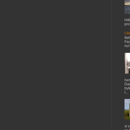
Hit
pro
Lik
Ifal
Fac
nu!
hem
Dan
byt
l...
vi 