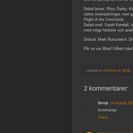
Delad brons: Rhys Darby, Ki
större överraskningar, men g
Flight of the Conchords.
Delad med: Sarah Kendall, o
med roliga historier och anekd
Diskad: Mark Russowich. Dro
Får se var Rhod Gilbert näst
Upplagd av
Unknown
kl.
09:58
2 kommentarer:
Bengt
14 augusti 201
Kommentar
Svara