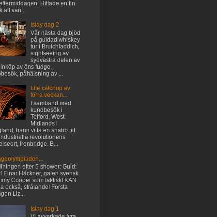
eftermiddagen. Hittade en fin
k att van...
Islay dag 2
Vår nästa dag bjöd
på guidad whiskey
tur i Bruichladdich,
sightseeing av
sydvästra delen av
 inköp av öns fudge,
besök, påhälsning av ...
Lite catchup av
förra veckan...
I samband med
kundbesök i
Telford, West
Midlands i
land, hann vi ta en snabb titt
industriella revolutionens
elseort, Ironbridge. B...
ngeolympiaden...
llningen efter 5 shower: Guld:
l Einar Häckner, galen svensk
my Cooper som faktiskt KAN
lla också, strålande! Första
gen Liz...
Islay dag 1
Vi avverkade fyra