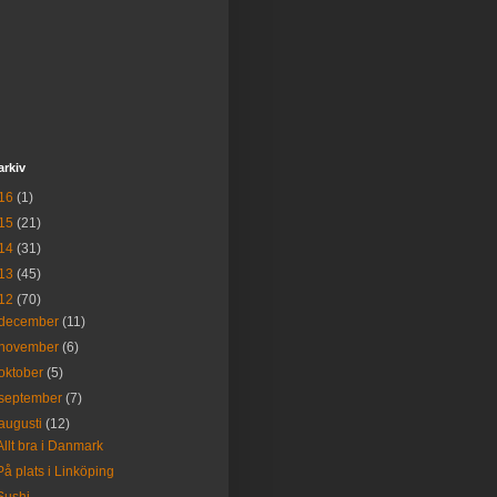
arkiv
16
(1)
15
(21)
14
(31)
13
(45)
12
(70)
december
(11)
november
(6)
oktober
(5)
september
(7)
augusti
(12)
Allt bra i Danmark
På plats i Linköping