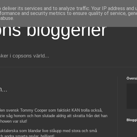
deliver its services and to analyze traffic. Your IP address and
formance and security metrics to ensure quality of service, ge
 abuse.
ns bloggerier
er i copsons värld...
Översä
...
alen svensk Tommy Cooper som faktiskt KAN trolla också,
zie såg honom och hon slutade aldrig att skratta från det han
Blogg
 showen var slut!
 buktalerska som blandar live ståupp med stora och små
h andra smarta prylar, brilliant!