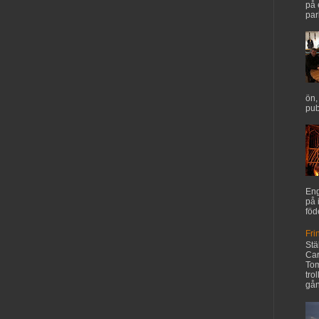
på 
par
ön,
pub
Eng
på 
föd
Fri
Stä
Car
Tom
tro
gån