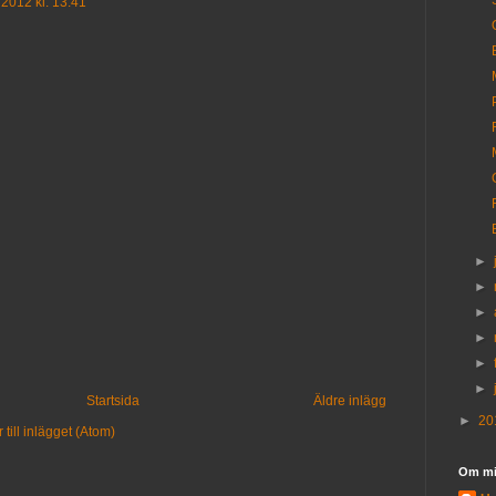
 2012 kl. 13:41
►
►
►
►
►
►
Startsida
Äldre inlägg
►
20
till inlägget (Atom)
Om m