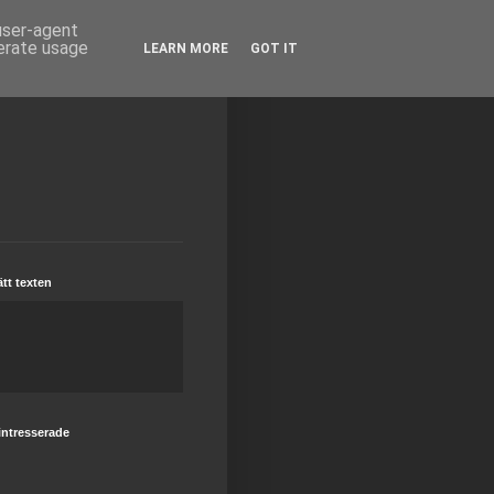
 user-agent
nerate usage
LEARN MORE
GOT IT
tt texten
intresserade