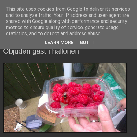
This site uses cookies from Google to deliver its services
Copsons bloggerier
and to analyze traffic. Your IP address and user-agent are
shared with Google along with performance and security
metrics to ensure quality of service, generate usage
Vad som händer och sker i copsons värld...
statistics, and to detect and address abuse.
LEARN MORE
GOT IT
torsdag 23 augusti 2012
Objuden gäst i hallonen!