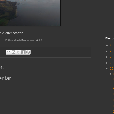
ekt efter starten.
Blogg
Published with Blogger-droid v2.0.9
►
20
►
20
►
20
►
20
r:
▼
20
▼
ntar