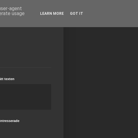
 user-agent
nerate usage
LEARN MORE
GOT IT
tt texten
intresserade