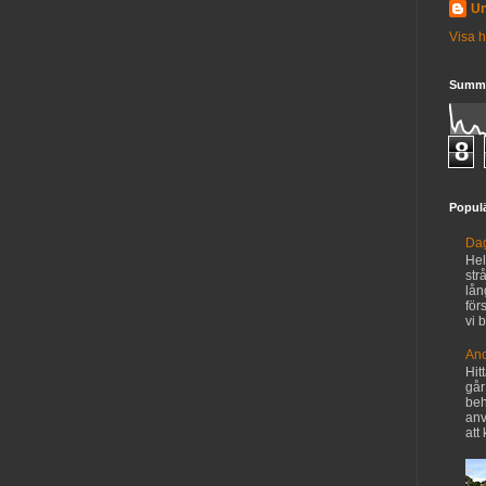
U
Visa h
Summa
8
Populä
Dag
Hel
str
lån
för
vi b
An
Hit
går
beh
anv
att