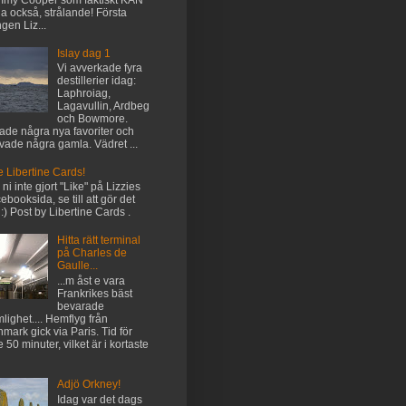
my Cooper som faktiskt KAN
lla också, strålande! Första
gen Liz...
Islay dag 1
Vi avverkade fyra
destillerier idag:
Laphroiag,
Lagavullin, Ardbeg
och Bowmore.
tade några nya favoriter och
vade några gamla. Vädret ...
e Libertine Cards!
l ni inte gjort "Like" på Lizzies
ebooksida, se till att gör det
 :) Post by Libertine Cards .
Hitta rätt terminal
på Charles de
Gaulle...
...m åst e vara
Frankrikes bäst
bevarade
lighet.... Hemflyg från
mark gick via Paris. Tid för
e 50 minuter, vilket är i kortaste
Adjö Orkney!
Idag var det dags