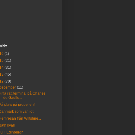
arkiv
16
(1)
15
(21)
14
(31)
13
(45)
12
(70)
december
(11)
Hitta rätt terminal på Charles
de Gaulle...
På plats på propellen!
Danmark som vanligt
Hemresan från Wiltshire...
Bath kväll
Jul i Edinburgh