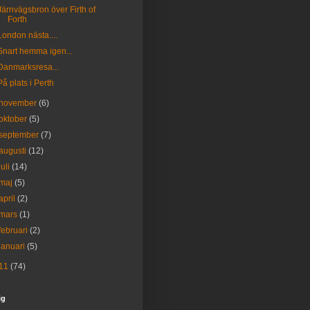
Järnvägsbron över Firth of
Forth
London nästa....
Snart hemma igen...
Danmarksresa...
På plats i Perth
november
(6)
oktober
(5)
september
(7)
augusti
(12)
juli
(14)
maj
(5)
april
(2)
mars
(1)
februari
(2)
januari
(5)
11
(74)
ig