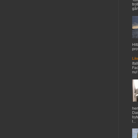
Tom
tro
gån
Hit
pro
Lik
Ifal
Fac
nu!
hem
Dan
byt
l...