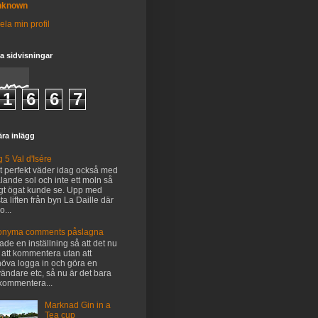
nknown
ela min profil
 sidvisningar
1
6
6
7
ra inlägg
 5 Val d'Isére
t perfekt väder idag också med
ålande sol och inte ett moln så
gt ögat kunde se. Upp med
sta liften från byn La Daille där
o...
onyma comments påslagna
tade en inställning så att det nu
 att kommentera utan att
öva logga in och göra en
ändare etc, så nu är det bara
 kommentera...
Marknad Gin in a
Tea cup