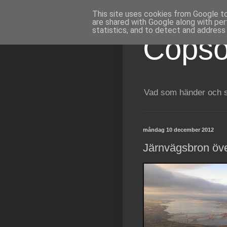
This site uses cookies from Google to 
are shared with Google along with per
statistics, and to detect and address
Copso
Vad som händer och sk
måndag 10 december 2012
Järnvägsbron över