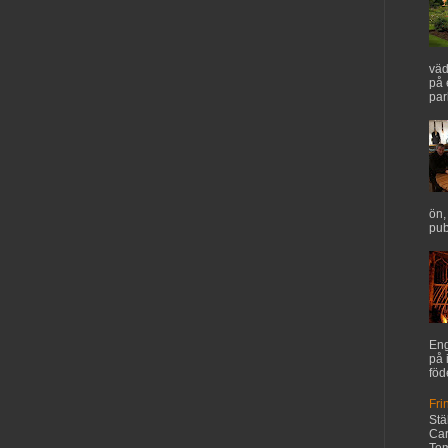
väd
på 
par
ön,
pub
Eng
på 
föd
Fri
Stä
Car