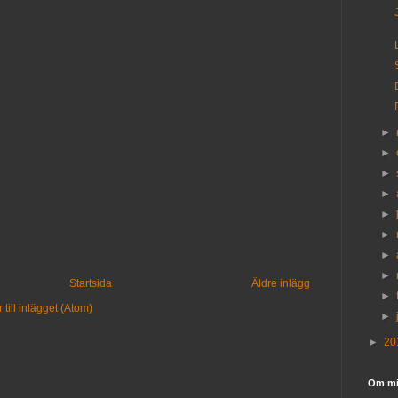
►
►
►
►
►
►
►
►
Startsida
Äldre inlägg
►
till inlägget (Atom)
►
►
20
Om m