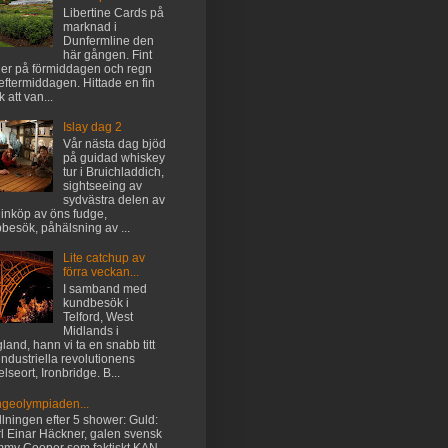
Libertine Cards på
marknad i
Dunfermline den
här gången. Fint
er på förmiddagen och regn
eftermiddagen. Hittade en fin
k att van...
Islay dag 2
Vår nästa dag bjöd
på guidad whiskey
tur i Bruichladdich,
sightseeing av
sydvästra delen av
 inköp av öns fudge,
besök, påhälsning av ...
Lite catchup av
förra veckan...
I samband med
kundbesök i
Telford, West
Midlands i
land, hann vi ta en snabb titt
industriella revolutionens
elseort, Ironbridge. B...
ngeolympiaden...
llningen efter 5 shower: Guld:
l Einar Häckner, galen svensk