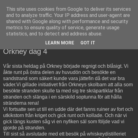
This site uses cookies from Google to deliver its services
Copsons bloggerier
and to analyze traffic. Your IP address and user-agent are
shared with Google along with performance and security
metrics to ensure quality of service, generate usage
Vad som händer och sker i copsons värld...
statistics, and to detect and address abuse.
LEARN MORE
GOT IT
torsdag 23 juli 2015
Orkney dag 4
Vår sista heldag på Orkney började regnigt och blåsigt. Vi
åkte runt på östra delen av huvudön och besökte en
sandstrand som säkert kunde vara jättefin då det var bra
väder.Vi gillade initiativet från Orkneys skolbarn att alla som
besökte stranden skulle ta med sig tre skräpartiklar från
stranden och slänga i en särskild soptunna för att hålla
stränderna rena!
Vi fortsatte sen ut till en udde där det fanns ruiner av fort och
utkikstorn från kriget och gick runt och kollade. Och när vi
gick längs kusten såg vi en nyfiken säl som följde vad vi
gjorde på stranden.
Till sist så avslutade med ett besök på whiskeydistilleriet