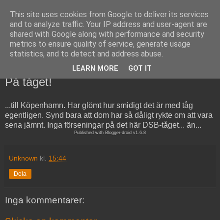
This site uses cookies from Google to deliver its services
Copsons bloggerier
and to analyze traffic. Your IP address and user-agent are
shared with Google along with performance and security
metrics to ensure quality of service, generate usage
Vad som händer och sker i copsons värld...
statistics, and to detect and address abuse.
LEARN MORE
GOT IT
torsdag 19 maj 2011
På tåget!
...till Köpenhamn. Har glömt hur smidigt det är med tåg
egentligen. Synd bara att dom har så dåligt rykte om att vara
sena jämnt. Inga förseningar på det här DSB-tåget... än...
Published with Blogger-droid v1.6.8
Unknown
kl.
15:44
Dela
Inga kommentarer: