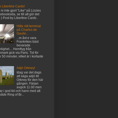
e Libertine Cards!
l ni inte gjort "Like" på Lizzies
ebooksida, se till att gör det
 :) Post by Libertine Cards .
Hitta rätt terminal
på Charles de
Gaulle...
...m åst e vara
Frankrikes bäst
bevarade
lighet.... Hemflyg från
mark gick via Paris. Tid för
e 50 minuter, vilket är i kortaste
Adjö Orkney!
Idag var det dags
att säga adjö till
Orkney för den här
gången. Färjan
avgick 11.00 men
var i god tid och hann med att
både Ring of Br...