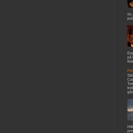
ön,
pub
Eng
på 
föd
Fri
Stä
Car
Tom
tro
gån
Hit
pro