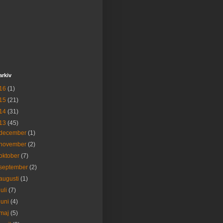
arkiv
16
(1)
15
(21)
14
(31)
13
(45)
december
(1)
november
(2)
oktober
(7)
september
(2)
augusti
(1)
juli
(7)
juni
(4)
maj
(5)