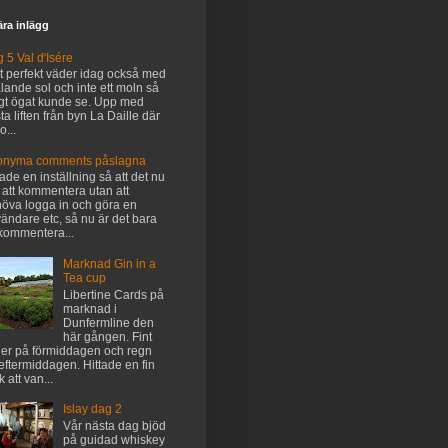
ra inlägg
 5 Val d'Isére
t perfekt väder idag också med
ålande sol och inte ett moln så
gt ögat kunde se. Upp med
sta liften från byn La Daille där
o...
onyma comments påslagna
tade en inställning så att det nu
 att kommentera utan att
öva logga in och göra en
ändare etc, så nu är det bara
 kommentera...
Marknad Gin in a
Tea cup
Libertine Cards på
marknad i
Dunfermline den
här gången. Fint
er på förmiddagen och regn
eftermiddagen. Hittade en fin
k att van...
Islay dag 2
Vår nästa dag bjöd
på guidad whiskey