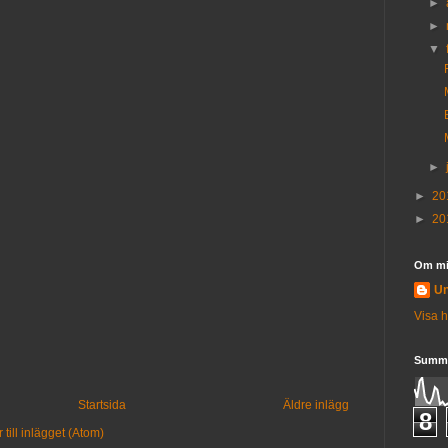
►
►
▼
►
►
20
►
20
Om m
U
Visa h
Summa
Startsida
Äldre inlägg
8
till inlägget (Atom)