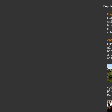
Populä
Dag
Hel
str
lån
för
vi b
An
Hit
går
beh
anv
att
väd
på 
par