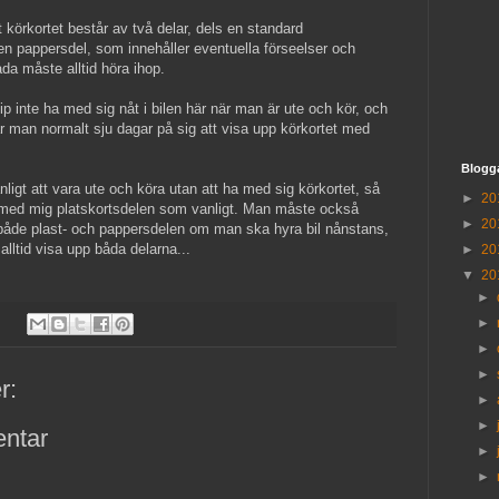
tt körkortet består av två delar, dels en standard
 en pappersdel, som innehåller eventuella förseelser och
da måste alltid höra ihop.
p inte ha med sig nåt i bilen här när man är ute och kör, och
r man normalt sju dagar på sig att visa upp körkortet med
Blogg
igt att vara ute och köra utan att ha med sig körkortet, så
►
20
 med mig platskortsdelen som vanligt. Man måste också
►
20
åde plast- och pappersdelen om man ska hyra bil nånstans,
lltid visa upp båda delarna...
►
20
▼
20
►
►
►
►
r:
►
►
ntar
►
►