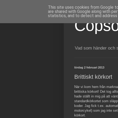
This site uses cookies from Google to 
are shared with Google along with per
statistics, and to detect and address
Copso
Vad som händer och sk
lördag 2 februari 2013
Brittiskt körkort
När vi kom hem från marknad
brittiska körkort! Det tog allt
hade ställt in mig på att vä
standardkörkortet som släpp
koder. Jag fick t.ex. automat
motorcykel) som jag inte sett
körkort.