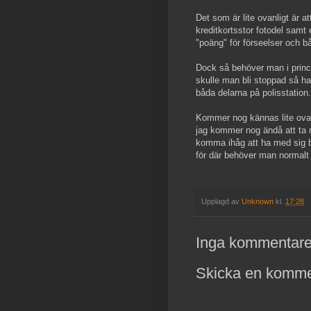
Det som är lite ovanligt är a
kreditkortsstor fotodel samt
"poäng" för förseelser och bå
Dock så behöver man i princi
skulle man bli stoppad så ha
båda delarna på polisstation.
Kommer nog kännas lite ovanl
jag kommer nog ändå att ta
komma ihåg att ha med sig b
för där behöver man normalt a
Upplagd av
Unknown
kl.
17:28
Inga kommentare
Skicka en komme