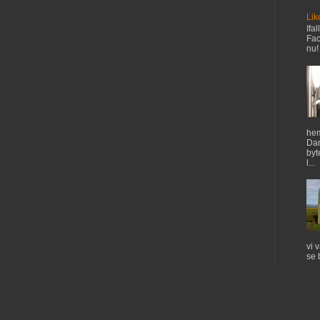
Lik
Ifal
Fac
nu!
hem
Dan
byt
l...
vi 
se 