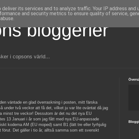
deliver its services and to analyze traffic. Your IP address and
formance and security metrics to ensure quality of service, ge
 abuse.
ns bloggerier
er i copsons värld...
Översä
en väntade en glad överraskning i posten, mitt färska
så under två veckor att få det, vilket ju var lite oväntat då jag
nta minst tre veckor! Dessutom är det nu det nya EU
tes 13 Januari i år som jag fått med nya EU-anpassade
Blogg
iskt koderna AM (EU moped) samt B1 (lätt tre eller fyrhjulig
 förut. Det gäller i tio år, alltså samma som ett svenskt