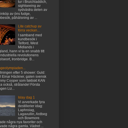
tur i Bruichladdich,
sightseeing av
sydvästra delen av
 inköp av öns fudge,
besök, påhälsning av ...
Lite catchup av
förra veckan...
I samband med
kundbesök i
Telford, West
Midlands i
land, hann vi ta en snabb titt
industriella revolutionens
elseort, Ironbridge. B...
ngeolympiaden...
llningen efter 5 shower: Guld:
l Einar Häckner, galen svensk
my Cooper som faktiskt KAN
lla också, strålande! Första
gen Liz...
Islay dag 1
Vi avverkade fyra
destillerier idag:
Laphroiag,
Lagavullin, Ardbeg
och Bowmore.
tade några nya favoriter och
vade några gamla. Vädret ...