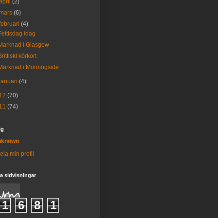
april
(2)
mars
(6)
februari
(4)
Fettisdag idag
Marknad i Glasgow
Brittiskt körkort
Marknad i Morningside
januari
(4)
12
(70)
11
(74)
ig
nknown
ela min profil
 sidvisningar
1
6
8
1