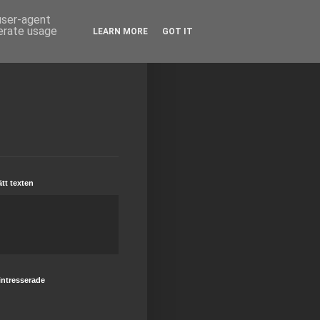
 user-agent
nerate usage
LEARN MORE
GOT IT
tt texten
intresserade